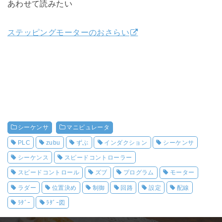
あわせて読みたい
ステッピングモーターのおさらい
シーケンサ
マニピュレータ
PLC
zubu
ずぶ
インダクション
シーケンサ
シーケンス
スピードコントローラー
スピードコントロール
ズブ
プログラム
モーター
ラダー
位置決め
制御
回路
設定
配線
ﾗﾀﾞｰ
ﾗﾀﾞｰ図