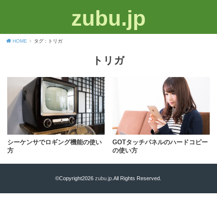
zubu.jp
HOME
タグ : トリガ
トリガ
シーケンサでロギング機能の使い
GOTタッチパネルのハードコピー
方
の使い方
©Copyright2026
zubu.jp
.All Rights Reserved.