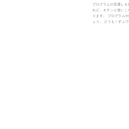
プログラムの見通しを良
れど、キチンと使いこ
ります。 プログラム
ょう。 どうも！ずぶで