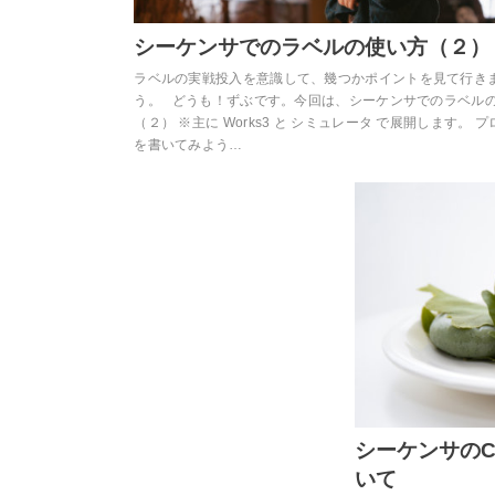
シーケンサでのラベルの使い方（２）
ラベルの実戦投入を意識して、幾つかポイントを見て行き
う。 どうも！ずぶです。今回は、シーケンサでのラベル
（２） ※主に Works3 と シミュレータ で展開します。 
を書いてみよう…
シーケンサのC
いて