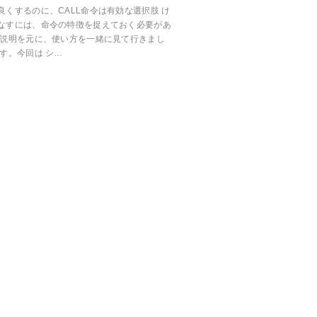
くするのに、CALL命令は有効な選択肢 け
なすには、命令の特徴を捉えておく必要があ
や説明を元に、使い方を一緒に見て行きまし
す。今回は シ…