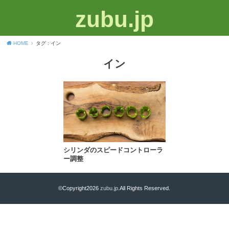
zubu.jp
HOME
タグ : イン
イン
シリンダのスピードコントローラ
ー調整
©Copyright2026
zubu.jp
.All Rights Reserved.